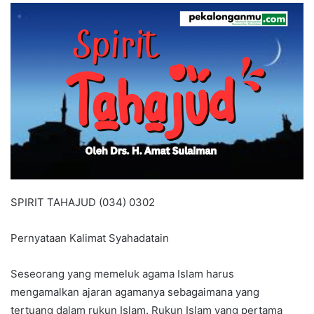
e
m
a
i
l
SPIRIT TAHAJUD (034) 0302
Pernyataan Kalimat Syahadatain
Seseorang yang memeluk agama Islam harus
mengamalkan ajaran agamanya sebagaimana yang
tertuang dalam rukun Islam. Rukun Islam yang pertama