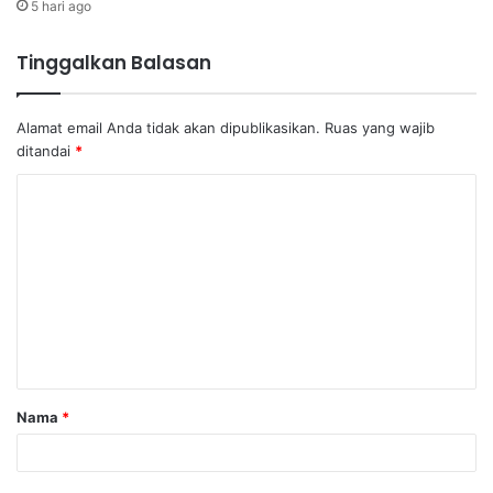
5 hari ago
Tinggalkan Balasan
Alamat email Anda tidak akan dipublikasikan.
Ruas yang wajib
ditandai
*
K
o
m
e
n
t
a
Nama
*
r
*