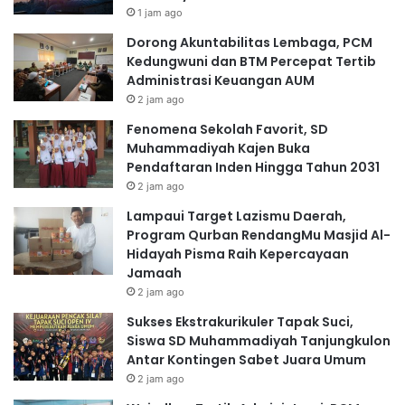
1 jam ago
Dorong Akuntabilitas Lembaga, PCM
Kedungwuni dan BTM Percepat Tertib
Administrasi Keuangan AUM
2 jam ago
Fenomena Sekolah Favorit, SD
Muhammadiyah Kajen Buka
Pendaftaran Inden Hingga Tahun 2031
2 jam ago
Lampaui Target Lazismu Daerah,
Program Qurban RendangMu Masjid Al-
Hidayah Pisma Raih Kepercayaan
Jamaah
2 jam ago
Sukses Ekstrakurikuler Tapak Suci,
Siswa SD Muhammadiyah Tanjungkulon
Antar Kontingen Sabet Juara Umum
2 jam ago