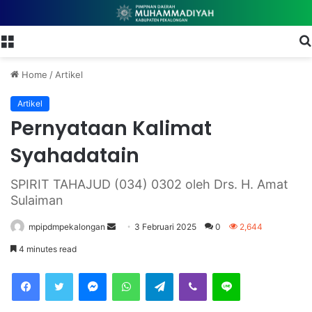
Menu
Home
/
Artikel
Artikel
Pernyataan Kalimat
Syahadatain
SPIRIT TAHAJUD (034) 0302 oleh Drs. H. Amat
Sulaiman
mpipdmpekalongan
S
3 Februari 2025
0
2,644
e
4 minutes read
n
Facebook
Twitter
Messenger
WhatsApp
Telegram
Viber
Line
d
a
n