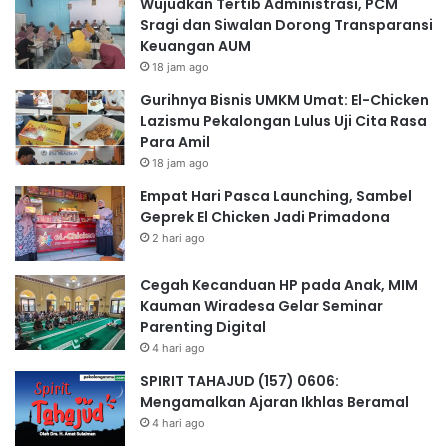
Wujudkan Tertib Administrasi, PCM
Sragi dan Siwalan Dorong Transparansi
Keuangan AUM
18 jam ago
Gurihnya Bisnis UMKM Umat: El-Chicken
Lazismu Pekalongan Lulus Uji Cita Rasa
Para Amil
18 jam ago
Empat Hari Pasca Launching, Sambel
Geprek El Chicken Jadi Primadona
2 hari ago
Cegah Kecanduan HP pada Anak, MIM
Kauman Wiradesa Gelar Seminar
Parenting Digital
4 hari ago
SPIRIT TAHAJUD (157) 0606:
Mengamalkan Ajaran Ikhlas Beramal
4 hari ago