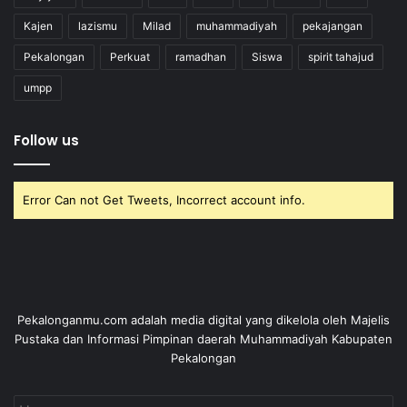
Kajen
lazismu
Milad
muhammadiyah
pekajangan
Pekalongan
Perkuat
ramadhan
Siswa
spirit tahajud
umpp
Follow us
Error Can not Get Tweets, Incorrect account info.
Pekalonganmu.com adalah media digital yang dikelola oleh Majelis
Pustaka dan Informasi Pimpinan daerah Muhammadiyah Kabupaten
Pekalongan