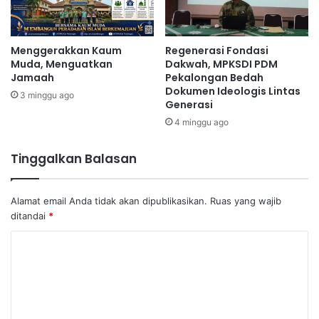
Menggerakkan Kaum
Regenerasi Fondasi
Muda, Menguatkan
Dakwah, MPKSDI PDM
Jamaah
Pekalongan Bedah
Dokumen Ideologis Lintas
3 minggu ago
Generasi
4 minggu ago
Tinggalkan Balasan
Alamat email Anda tidak akan dipublikasikan.
Ruas yang wajib
ditandai
*
K
o
m
e