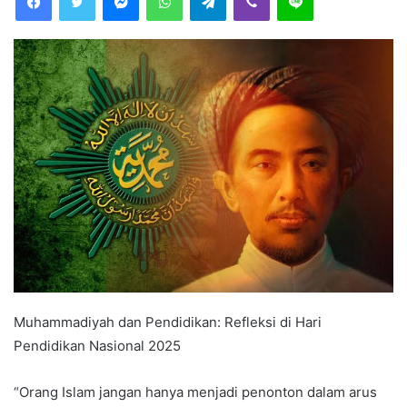
a
n
e
m
a
i
l
Muhammadiyah dan Pendidikan: Refleksi di Hari
Pendidikan Nasional 2025
“Orang Islam jangan hanya menjadi penonton dalam arus