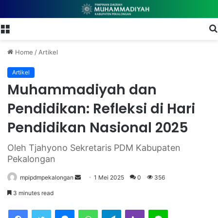
Menu
Home
/
Artikel
Artikel
Muhammadiyah dan
Pendidikan: Refleksi di Hari
Pendidikan Nasional 2025
Oleh Tjahyono Sekretaris PDM Kabupaten
Pekalongan
mpipdmpekalongan
S
1 Mei 2025
0
356
e
3 minutes read
n
Facebook
Twitter
Messenger
WhatsApp
Telegram
Viber
Line
d