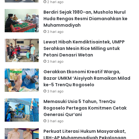
2 hari ago
Berdiri Sejak 1980-an, Mushola Nurul
Huda Rengas Resmi Diamanahkan ke
Muhammadiyah
3 hari ago
Lewat Hibah Kemdiktisaintek, UMPP
Serahkan Mesin Rice Milling untuk
Petani Denasri Wetan
3 hari ago
Gerakkan Ekonomi Kreatif Warga,
Bazar UMKM ‘Aisyiyah Ramaikan Milad
ke-5 TrenQu Rogoselo
3 hari ago
Memasuki Usia 5 Tahun, TrenQu
Rogoselo Pertegas Komitmen Cetak
Generasi Qur’ani
3 hari ago
Perkuat Literasi Hukum Masyarakat,
LBH-AP Muhammadiyah Pekalongan