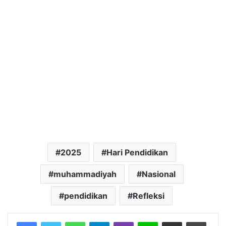
2025
Hari Pendidikan
muhammadiyah
Nasional
pendidikan
Refleksi
Facebook
Twitter
WhatsApp
Telegram
Viber
Line
Share via Email
Print