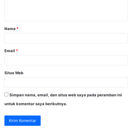
n
t
a
Nama
*
r
*
Email
*
Situs Web
Simpan nama, email, dan situs web saya pada peramban ini
untuk komentar saya berikutnya.