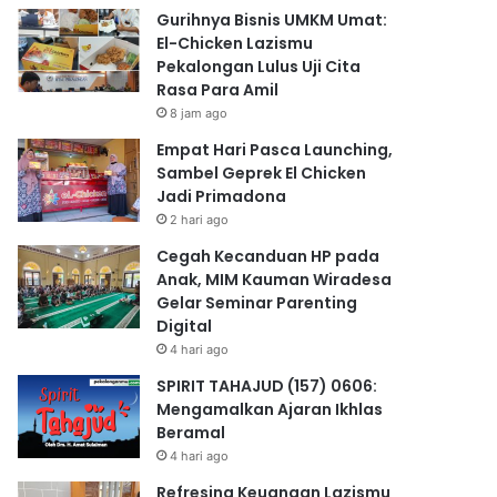
Gurihnya Bisnis UMKM Umat:
El-Chicken Lazismu
Pekalongan Lulus Uji Cita
Rasa Para Amil
8 jam ago
Empat Hari Pasca Launching,
Sambel Geprek El Chicken
Jadi Primadona
2 hari ago
Cegah Kecanduan HP pada
Anak, MIM Kauman Wiradesa
Gelar Seminar Parenting
Digital
4 hari ago
SPIRIT TAHAJUD (157) 0606:
Mengamalkan Ajaran Ikhlas
Beramal
4 hari ago
Refresing Keuangan Lazismu