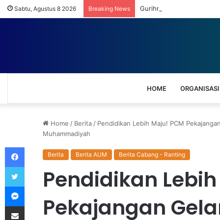
Gurihnya Bisnis UMKM Uma
Sabtu, Agustus 8 2026
Breaking News
HOME
ORGANISASI
Home
/
Berita
/
Pendidikan Lebih Maju! PCM Pekajanga
Muhammadiyah
Facebook
Berita
Berita AUM
Berita Cabang - Ranting
Twitter
Pendidikan Lebih
Messenger
Pekajangan Gela
Share via Email