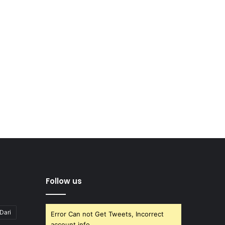
Follow us
Dari
Error Can not Get Tweets, Incorrect
account info.