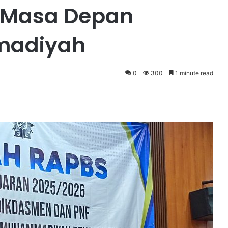
 Masa Depan
madiyah
0
300
1 minute read