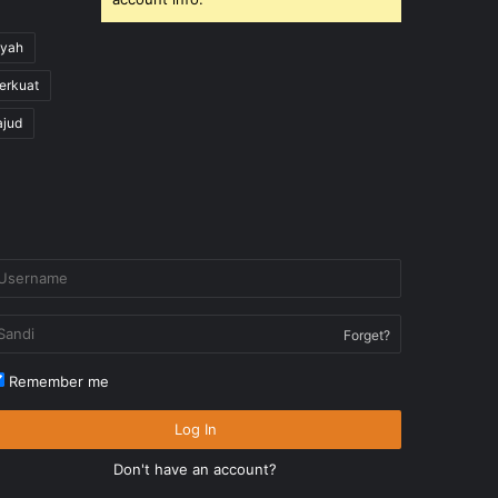
yah
erkuat
ajud
Forget?
Remember me
Log In
Don't have an account?