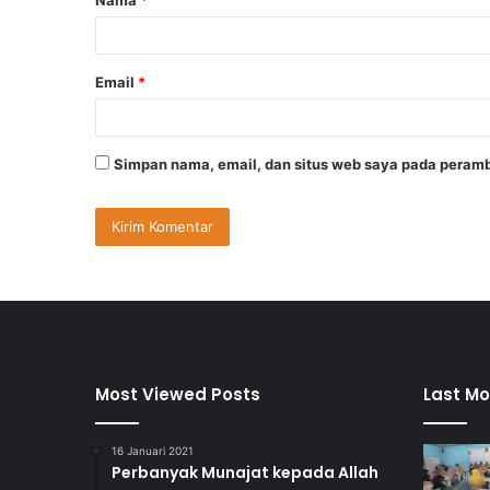
r
*
Email
*
Simpan nama, email, dan situs web saya pada peramb
Most Viewed Posts
Last Mo
16 Januari 2021
Perbanyak Munajat kepada Allah