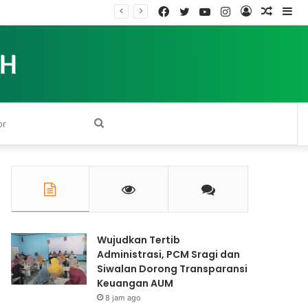
Facebook
Twitter
YouTube
Instagram
Log
Rando
Si
In
Article
Search
for
Wujudkan Tertib
Administrasi, PCM Sragi dan
Siwalan Dorong Transparansi
Keuangan AUM
8 jam ago