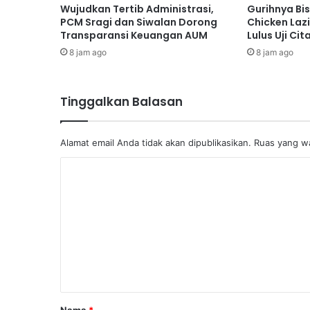
Wujudkan Tertib Administrasi,
Gurihnya Bi
PCM Sragi dan Siwalan Dorong
Chicken Laz
Transparansi Keuangan AUM
Lulus Uji Ci
8 jam ago
8 jam ago
Tinggalkan Balasan
Alamat email Anda tidak akan dipublikasikan.
Ruas yang wa
K
o
m
e
n
t
a
Nama
*