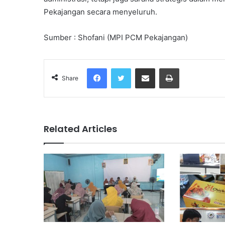
Pekajangan secara menyeluruh.
Sumber : Shofani (MPI PCM Pekajangan)
Facebook
Twitter
Share via Email
Print
Share
Related Articles