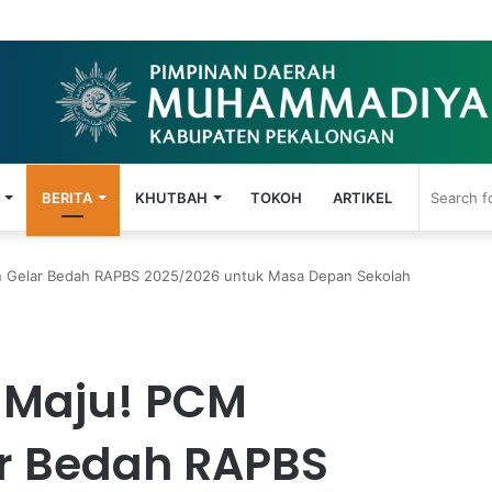
t: El-Chicken Lazismu Pekalongan Lulus Uji Cita Rasa Para Amil
BERITA
KHUTBAH
TOKOH
ARTIKEL
n Gelar Bedah RAPBS 2025/2026 untuk Masa Depan Sekolah
 Maju! PCM
r Bedah RAPBS