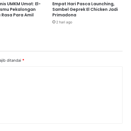
snis UMKM Umat: El-
Empat Hari Pasca Launching,
ismu Pekalongan
Sambel Geprek El Chicken Jadi
ta Rasa Para Amil
Primadona
2 hari ago
jib ditandai
*