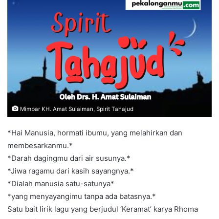
e
m
a
i
l
Mimbar KH. Amat Sulaiman, Spirit Tahajud
*Hai Manusia, hormati ibumu, yang melahirkan dan
membesarkanmu.*
*Darah dagingmu dari air susunya.*
*Jiwa ragamu dari kasih sayangnya.*
*Dialah manusia satu-satunya*
*yang menyayangimu tanpa ada batasnya.*
Satu bait lirik lagu yang berjudul ‘Keramat’ karya Rhoma