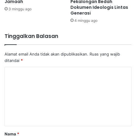
Jamaah
Pekalongan Bedah
Dokumen Ideologis Lintas
3 minggu ago
Generasi
4 minggu ago
Tinggalkan Balasan
Alamat email Anda tidak akan dipublikasikan.
Ruas yang wajib
ditandai
*
K
o
m
e
n
t
a
Nama
*
r