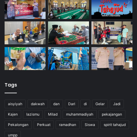
Tags
aisyiyah
dakwah
dan
Dari
di
Gelar
Jadi
Kajen
lazismu
Milad
muhammadiyah
pekajangan
Pekalongan
Perkuat
ramadhan
Siswa
spirit tahajud
umpp