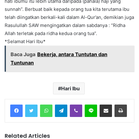
hati ibumu itu lebih utama daripada (pahala) haji yang
sunnah”. Berbuat baik kepada orang tua kita terutama ibu
telah diingatkan berkali-kali dalam Al-Qur’an, demikian juga
Rasulullah SAW mengingatkan dalam sabdanya : “Ridha
Allah terletak pada ridha kedua orang tua”.
*Selamat Hari Ibu*
Baca Juga
Bekerja, antara Tuntutan dan
Tuntunan
Hari Ibu
Facebook
Twitter
WhatsApp
Telegram
Viber
Line
Share via Email
Print
Related Articles