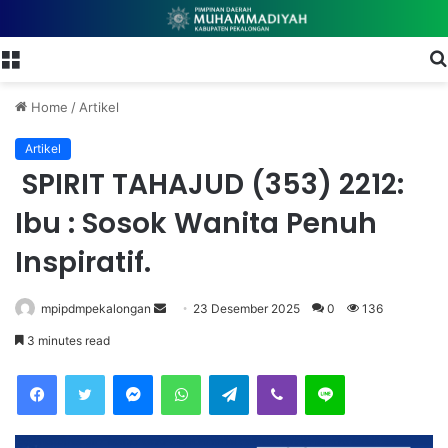
Menu
Home
/
Artikel
Artikel
SPIRIT TAHAJUD (353) 2212:
Ibu : Sosok Wanita Penuh
Inspiratif.
mpipdmpekalongan
S
23 Desember 2025
0
136
e
3 minutes read
n
Facebook
Twitter
Messenger
WhatsApp
Telegram
Viber
Line
d
a
n