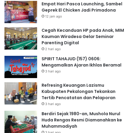
Empat Hari Pasca Launching, Sambel
Geprek El Chicken Jadi Primadona
12 jam ago
Cegah Kecanduan HP pada Anak, MIM
Kauman Wiradesa Gelar Seminar
Parenting Digital
2 hari ago
SPIRIT TAHAJUD (157) 0606:
Mengamalkan Ajaran Ikhlas Beramal
3 hari ago
Refresing Keuangan Lazismu
Kabupaten Pekalongan Tekankan
Tertib Pencatatan dan Pelaporan
3 hari ago
Berdiri Sejak 1980-an, Mushola Nurul
Huda Rengas Resmi Diamanahkan ke
Muhammadiyah
3 hari ago