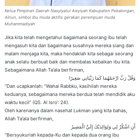
Ketua Pimpinan Daerah Nasyiyatul Aisyiyah Kabupaten Pekalongan,
Ainun, simbol ibu muda aktifis gerakan perempuan muda
Muhammadiyah
Jika kita telah mengetahui bagaimana seorang ibu telah
mengasuh kita dan bagaimana susahnya mereka siang dan
malam menjaga kita, maka hendaklah kita sebagai seorang
anak selalu berbuat baik dan membalas kebaikan ibu kita.
Sebagaimana Allah Ta’ala berfirman,
وَقُلْ رَبِّ ارْحَمْهُمَا كَمَا رَبَّيَانِي صَغِيرًا
“Dan ucapkanlah: “Wahai Rabbku, kasihilah mereka
keduanya, sebagaimana mereka berdua telah mendidik aku
waktu kecil” (QS. Al Isro’: 24).
Oleh karenanya dalam nasehat Lukman yang kita bahas,
Allah Ta’ala berfirman,
أَنِ اشْكُرْ لِي وَلِوَالِدَيْكَ إِلَيَّ الْمَصِيرُ
“Bersyukurlah kepada-Ku dan kepada dua orang ibu