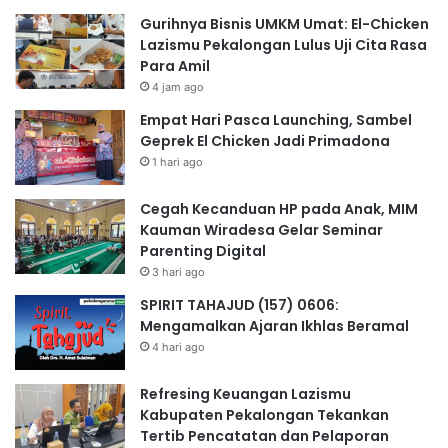
Gurihnya Bisnis UMKM Umat: El-Chicken
Lazismu Pekalongan Lulus Uji Cita Rasa
Para Amil
4 jam ago
Empat Hari Pasca Launching, Sambel
Geprek El Chicken Jadi Primadona
1 hari ago
Cegah Kecanduan HP pada Anak, MIM
Kauman Wiradesa Gelar Seminar
Parenting Digital
3 hari ago
SPIRIT TAHAJUD (157) 0606:
Mengamalkan Ajaran Ikhlas Beramal
4 hari ago
Refresing Keuangan Lazismu
Kabupaten Pekalongan Tekankan
Tertib Pencatatan dan Pelaporan