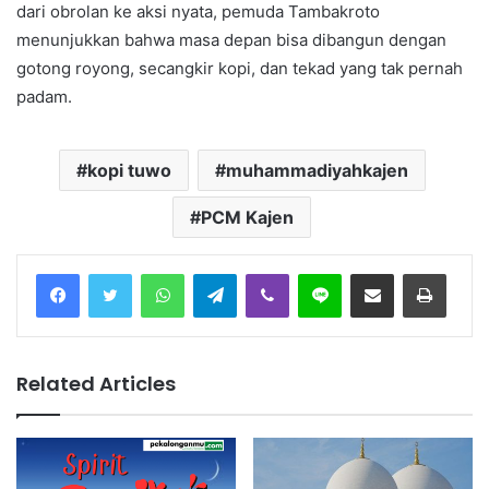
dari obrolan ke aksi nyata, pemuda Tambakroto
menunjukkan bahwa masa depan bisa dibangun dengan
gotong royong, secangkir kopi, dan tekad yang tak pernah
padam.
kopi tuwo
muhammadiyahkajen
PCM Kajen
Facebook
Twitter
WhatsApp
Telegram
Viber
Line
Share via Email
Print
Related Articles