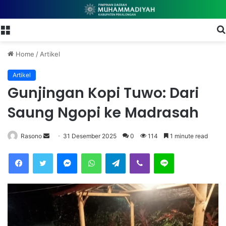
Menu
Home
/
Artikel
Artikel
Gunjingan Kopi Tuwo: Dari
Saung Ngopi ke Madrasah
Rasono
S
31 Desember 2025
0
114
1 minute read
e
Facebook
Twitter
Messenger
WhatsApp
Telegram
Viber
Line
n
d
a
n
e
m