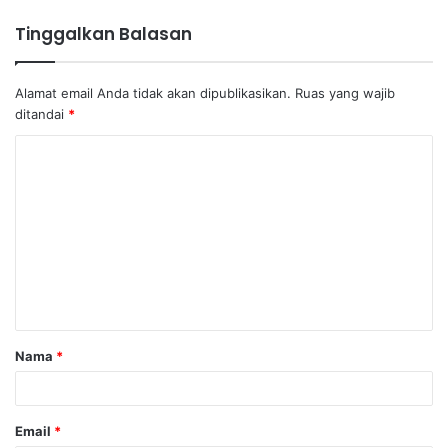
Tinggalkan Balasan
Alamat email Anda tidak akan dipublikasikan.
Ruas yang wajib
ditandai
*
K
o
m
e
n
t
a
Nama
*
r
*
Email
*