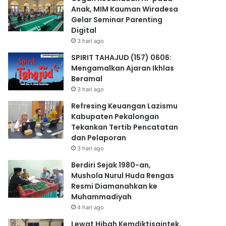
Anak, MIM Kauman Wiradesa
Gelar Seminar Parenting
Digital
3 hari ago
SPIRIT TAHAJUD (157) 0606:
Mengamalkan Ajaran Ikhlas
Beramal
3 hari ago
Refresing Keuangan Lazismu
Kabupaten Pekalongan
Tekankan Tertib Pencatatan
dan Pelaporan
3 hari ago
Berdiri Sejak 1980-an,
Mushola Nurul Huda Rengas
Resmi Diamanahkan ke
Muhammadiyah
4 hari ago
Lewat Hibah Kemdiktisaintek,