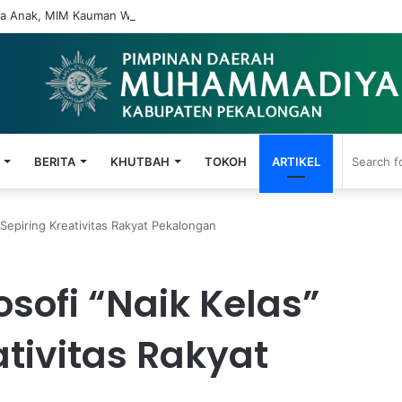
 Anak, MIM Kauman Wiradesa Gelar Seminar Parenting Digital
BERITA
KHUTBAH
TOKOH
ARTIKEL
i Sepiring Kreativitas Rakyat Pekalongan
osofi “Naik Kelas”
ativitas Rakyat