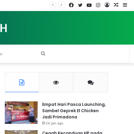
Facebook
Twitter
YouTube
Instagram
Log
Rando
Si
In
Article
Search
for
Empat Hari Pasca Launching,
Sambel Geprek El Chicken
Jadi Primadona
24 jam ago
Cegah Kecanduan HP pada