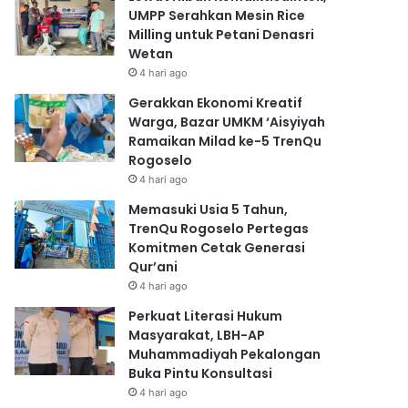
UMPP Serahkan Mesin Rice
Milling untuk Petani Denasri
Wetan
4 hari ago
Gerakkan Ekonomi Kreatif
Warga, Bazar UMKM ‘Aisyiyah
Ramaikan Milad ke-5 TrenQu
Rogoselo
4 hari ago
Memasuki Usia 5 Tahun,
TrenQu Rogoselo Pertegas
Komitmen Cetak Generasi
Qur’ani
4 hari ago
Perkuat Literasi Hukum
Masyarakat, LBH-AP
Muhammadiyah Pekalongan
Buka Pintu Konsultasi
4 hari ago