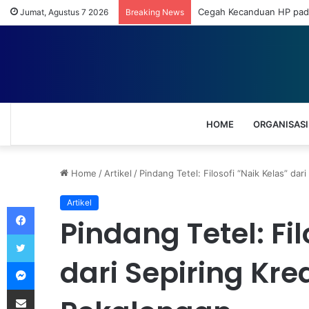
Cegah Kecanduan HP pada
Jumat, Agustus 7 2026
Breaking News
HOME
ORGANISASI
Home
/
Artikel
/
Pindang Tetel: Filosofi “Naik Kelas” dar
Artikel
Facebook
Pindang Tetel: Fil
Twitter
dari Sepiring Kre
Messenger
Share via Email