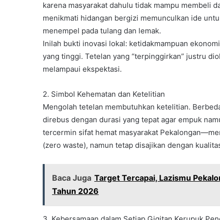
karena masyarakat dahulu tidak mampu membeli dag
menikmati hidangan bergizi memunculkan ide untu
menempel pada tulang dan lemak.
Inilah bukti inovasi lokal: ketidakmampuan ekonom
yang tinggi. Tetelan yang “terpinggirkan” justru dio
melampaui ekspektasi.
2. Simbol Kehematan dan Ketelitian
Mengolah tetelan membutuhkan ketelitian. Berbeda
direbus dengan durasi yang tepat agar empuk namu
tercermin sifat hemat masyarakat Pekalongan—mem
(zero waste), namun tetap disajikan dengan kualitas
Baca Juga
Target Tercapai, Lazismu Pekal
Tahun 2026
3. Kebersamaan dalam Setiap Gigitan Kerupuk Pe