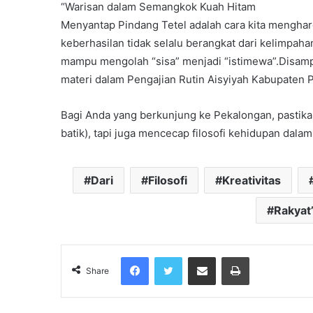
“Warisan dalam Semangkok Kuah Hitam
Menyantap Pindang Tetel adalah cara kita mengharg
keberhasilan tidak selalu berangkat dari kelimpahan,
mampu mengolah “sisa” menjadi “istimewa”.Disampa
materi dalam Pengajian Rutin Aisyiyah Kabupaten 
Bagi Anda yang berkunjung ke Pekalongan, pastika
batik), tapi juga mencecap filosofi kehidupan dal
Dari
Filosofi
Kreativitas
Rakyat
Facebook
Twitter
Share via Email
Print
Share