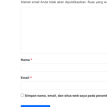
Alamat email Anda tidak akan dipublikasikan.
Ruas yang wa
K
o
m
e
n
t
a
Nama
*
r
*
Email
*
Simpan nama, email, dan situs web saya pada peramb