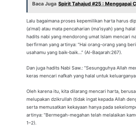
Baca Juga
Spirit Tahajud #25 : Menggapai 
Lalu bagaimana proses kepemilikan harta harus dipe
(a’mal) atau mata pencaharian (ma’isyah) yang hala
hadits nabi yang mendorong umat Islam mencari naf
berfirman yang artinya: “Hai orang-orang yang berim
usahamu yang baik-baik…” (Al-Baqarah:267).
Dan juga hadits Nabi Saw.: “Sesungguhya Allah me
keras mencari nafkah yang halal untuk keluarganya 
Oleh karena itu, kita dilarang mencari harta, beru
melupakan dzikrullah (tidak ingat kepada Allah de
serta memusatkan kekayaan hanya pada sekelompo
artinya: “Bermegah-megahan telah melalaikan kamu
1–2).