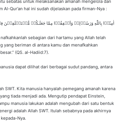
 yaitu sebatas untuk melaksanakan amanah mengelola dan
Al-Qur’an hal ini sudah dijelaskan pada firman-Nya :
اٰمِنُوۡا بِاللّٰهِ وَرَسُوۡلِهٖ وَاَنۡفِقُوۡا مِمَّا جَعَلَـكُمۡ مُّسۡتَخۡلَفِيۡنَ ف
nafkahkanlah sebagian dari hartamu yang Allah telah
g yang beriman di antara kamu dan menafkahkan
esar.” (QS. al-Hadiid:7).
anusia dapat dilihat dari berbagai sudut pandang, antara
 Allah SWT. Kita manusia hanyalah pemegang amanah karena
ang tiada menjadi ada. Mengutip pendapat Einstein,
ampu manusia lakukan adalah mengubah dari satu bentuk
 energi adalah Allah SWT. Itulah sebabnya pada akhirnya
i kepada-Nya.