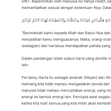
SWT. Kepemilikan oleh manusia itu hanya relatif,
memanfaatkan sesuai dengan ketentuan-Nya. Dalam 
ِيۡهِ‌ؕ فَالَّذِيۡنَ اٰمَنُوۡا مِنۡكُمۡ وَاَنۡفَقُوۡا لَهُمۡ اَجۡرٌ كَبِيۡرٌ
“Berimanlah kamu kepada Allah dan Rasul-Nya dan 
menjadikan kamu menguasainya. Maka, orang-oran
(sebagian) dari hartanya mendapatkan pahala yang b
Dalam pandangan Islam status harta yang dimiliki m
lain:
Pertama, Harta itu sebagai amanah (titipan) dari
memang kita tidak mampu mengadakan benda dari y
manusia tidak mampu menciptakan energi; yang m
energi ke bentuk energi lain. Pencipta awal segala
ketika kita mati semua yang kita miliki akan kembal