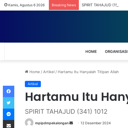
SPIRIT TAHAJUD (157) 060
Kamis, Agustus 6 2026
Breaking News
HOME
ORGANISASI
Home
/
Artikel
/
Hartamu Itu Hanyalah Titipan Allah
Artikel
Facebook
Hartamu Itu Hany
Twitter
Messenger
SPIRIT TAHAJUD (341) 1012
Share via Email
mpipdmpekalongan
S
12 Desember 2024