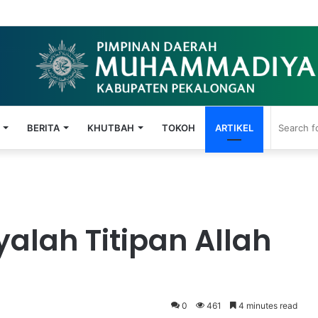
6: Mengamalkan Ajaran Ikhlas Beramal
BERITA
KHUTBAH
TOKOH
ARTIKEL
alah Titipan Allah
0
461
4 minutes read