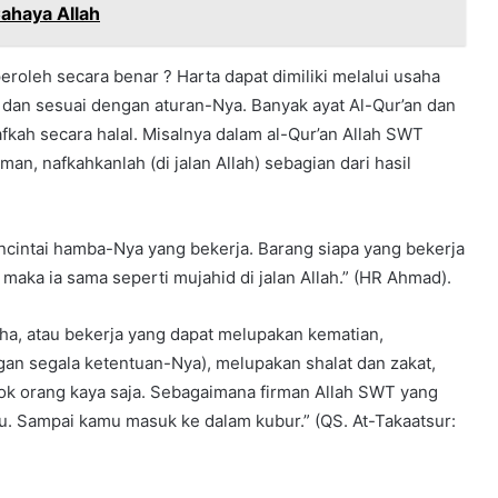
Cahaya Allah
roleh secara benar ? Harta dapat dimiliki melalui usaha
l dan sesuai dengan aturan-Nya. Banyak ayat Al-Qur’an dan
kah secara halal. Misalnya dalam al-Qur’an Allah SWT
an, nafkahkanlah (di jalan Allah) sebagian dari hasil
ncintai hamba-Nya yang bekerja. Barang siapa yang bekerja
maka ia sama seperti mujahid di jalan Allah.” (HR Ahmad).
saha, atau bekerja yang dapat melupakan kematian,
ngan segala ketentuan-Nya), melupakan shalat dan zakat,
k orang kaya saja. Sebagaimana firman Allah SWT yang
. Sampai kamu masuk ke dalam kubur.” (QS. At-Takaatsur: