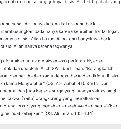
ai cobaan dan sesungguhnya di sisi Allah-lah pahala yang
angan sesali diri hanya karena kekurangan harta.
 membusungkan dada hanya karena kelebihan harta. Ingat,
manusia di sisi Allah bukan dilihat dari banyaknya harta,
di sisi Allah hanya karena taqwanya.
ang digunakan untuk melaksanakan perintah-Nya dan
 infak dan sedekah. Allah SWT berfirman: “Berangkatlah
at, dan berjihadlah kamu dengan harta dan dirimu di jalan
 jika kamu Mengetahui.” (QS. At-Taubah:41). Serta “Dan
hanmu dan juga kepada surga yang luasnya seluas langit
 bertakwa. (Yaitu) orang-orang yang menafkahkan
 dan orang-orang yang menahan amarahnya dan mema’afkan
 berbuat kebajikan.” (QS. Ali Imran: 133–134).