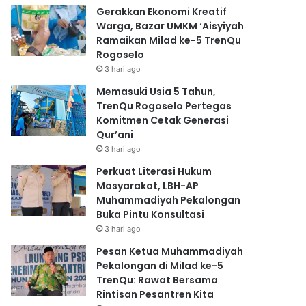
Gerakkan Ekonomi Kreatif
Warga, Bazar UMKM ‘Aisyiyah
Ramaikan Milad ke-5 TrenQu
Rogoselo
3 hari ago
Memasuki Usia 5 Tahun,
TrenQu Rogoselo Pertegas
Komitmen Cetak Generasi
Qur’ani
3 hari ago
Perkuat Literasi Hukum
Masyarakat, LBH-AP
Muhammadiyah Pekalongan
Buka Pintu Konsultasi
3 hari ago
Pesan Ketua Muhammadiyah
Pekalongan di Milad ke-5
TrenQu: Rawat Bersama
Rintisan Pesantren Kita