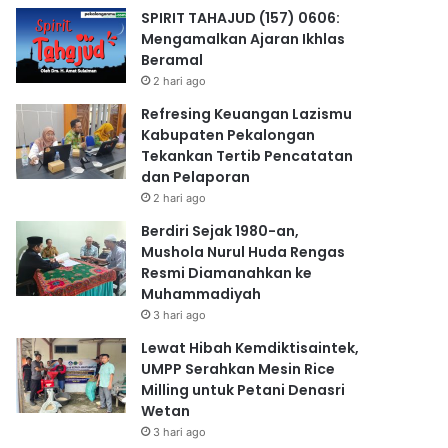
SPIRIT TAHAJUD (157) 0606:
Mengamalkan Ajaran Ikhlas
Beramal
2 hari ago
Refresing Keuangan Lazismu
Kabupaten Pekalongan
Tekankan Tertib Pencatatan
dan Pelaporan
2 hari ago
Berdiri Sejak 1980-an,
Mushola Nurul Huda Rengas
Resmi Diamanahkan ke
Muhammadiyah
3 hari ago
Lewat Hibah Kemdiktisaintek,
UMPP Serahkan Mesin Rice
Milling untuk Petani Denasri
Wetan
3 hari ago