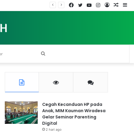
Facebook
Twitter
YouTube
Instagram
Log
Rando
Si
In
Article
Search
for
Cegah Kecanduan HP pada
Anak, MIM Kauman Wiradesa
Gelar Seminar Parenting
Digital
2 hari ago