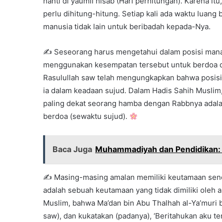
nanti di yaumil hisab (Hari perhitungan). Karena i
perlu dihitung-hitung. Setiap kali ada waktu luang
manusia tidak lain untuk beribadah kepada-Nya.
✍ Seseorang harus mengetahui dalam posisi manaka
menggunakan kesempatan tersebut untuk berdoa 
Rasulullah saw telah mengungkapkan bahwa posisi
ia dalam keadaan sujud. Dalam Hadis Sahih Muslim,
paling dekat seorang hamba dengan Rabbnya adalah
berdoa (sewaktu sujud).
Baca Juga
Muhammadiyah dan Pendidikan: R
✍ Masing-masing amalan memiliki keutamaan sendir
adalah sebuah keutamaan yang tidak dimiliki oleh 
Muslim, bahwa Ma’dan bin Abu Thalhah al-Ya’muri 
saw), dan kukatakan (padanya), ‘Beritahukan aku t