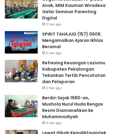
Anak, MIM Kauman Wiradesa
Gelar Seminar Parenting
Digital
3 hari ago
SPIRIT TAHAJUD (157) 0606:
Mengamalkan Ajaran Ikhlas
Beramal
3 hari ago
Refresing Keuangan Lazismu
Kabupaten Pekalongan
Tekankan Tertib Pencatatan
dan Pelaporan
3 hari ago
Berdiri Sejak 1980-an,
Mushola Nurul Huda Rengas
Resmi Diamanahkan ke
Muhammadiyah
4 hari ago
Lewat Hibah Kemdiktisaintek,