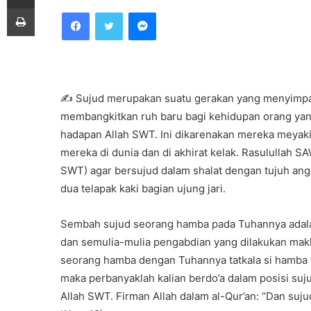
e
Print
Facebook
Twitter
Messenger
n
d
a
n
e
✍ Sujud merupakan suatu gerakan yang menyimpan 
m
membangkitkan ruh baru bagi kehidupan orang yan
a
hadapan Allah SWT. Ini dikarenakan mereka meyaki
i
mereka di dunia dan di akhirat kelak. Rasulullah S
l
SWT) agar bersujud dalam shalat dengan tujuh anggo
dua telapak kaki bagian ujung jari.
Sembah sujud seorang hamba pada Tuhannya adalah 
dan semulia-mulia pengabdian yang dilakukan makh
seorang hamba dengan Tuhannya tatkala si hamba te
maka perbanyaklah kalian berdo’a dalam posisi suju
Allah SWT. Firman Allah dalam al-Qur’an: “Dan suj