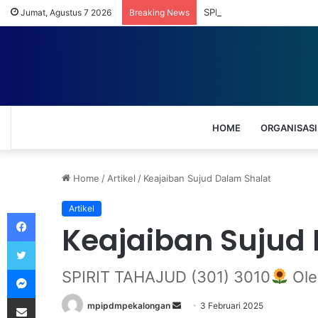
SPIRIT TAHAJUD (157) 06
Jumat, Agustus 7 2026
Breaking News
HOME
ORGANISASI
Home
/
Artikel
/
Keajaiban Sujud Dalam Shalat
Artikel
Facebook
Keajaiban Sujud
Twitter
Messenger
SPIRIT TAHAJUD (301) 3010
Ole
Share via Email
mpipdmpekalongan
S
3 Februari 2025