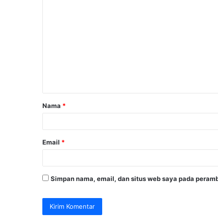
K
o
m
e
n
t
a
Nama
*
r
*
Email
*
Simpan nama, email, dan situs web saya pada peramb