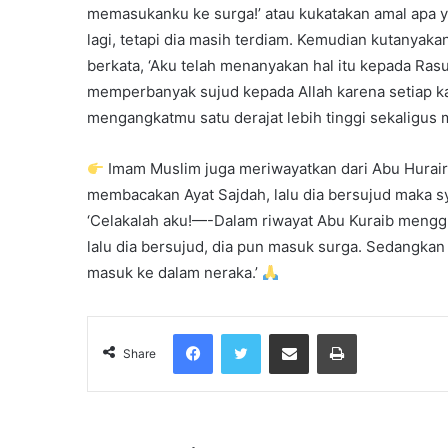
memasukanku ke surga!’ atau kukatakan amal apa yan
lagi, tetapi dia masih terdiam. Kemudian kutanyaka
berkata, ‘Aku telah menanyakan hal itu kepada Ras
memperbanyak sujud kepada Allah karena setiap kal
mengangkatmu satu derajat lebih tinggi sekaligus
Imam Muslim juga meriwayatkan dari Abu Hurair
membacakan Ayat Sajdah, lalu dia bersujud maka s
‘Celakalah aku!—-Dalam riwayat Abu Kuraib mengg
lalu dia bersujud, dia pun masuk surga. Sedangkan
masuk ke dalam neraka.’
Facebook
Twitter
Share via Email
Print
Share