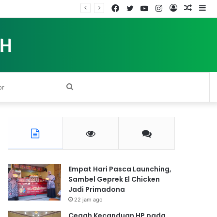
Facebook
Twitter
YouTube
Instagram
Log
Rando
Si
In
Article
Search
for
Empat Hari Pasca Launching,
Sambel Geprek El Chicken
Jadi Primadona
22 jam ago
Cegah Kecanduan HP pada