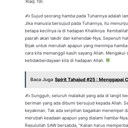
‘Alaq: 19).
✍ Sujud seorang hamba pada Tuhannya adalah lam
Jika manusia bersujud pada Tuhannya, itu menunj
betapa kecilnya ia di hadapan Khaliknya. Kembalil
pasrah akan takdir dan kehendak-Nya. Sepenuh ha
Bijak untuk merubah apapun yang menimpa hamba-Nya
cara kita memanggil kasih sayang Allah. Mengakui
ketidakberdayaan kita di hadapan Allah.
Baca Juga
Spirit Tahajud #25 : Menggapai 
✍ Sungguh, seluruh malaikat yang ada di langit b
beriman yang ada dibumi bersujud kepada Allah. 
keyakinan. Tak ada serpihan bagaikan menempel da
merubah keadaan apapun yang dialami hamba-Nya.
Rasulullah SAW bersabda, “Kalian harus memperban