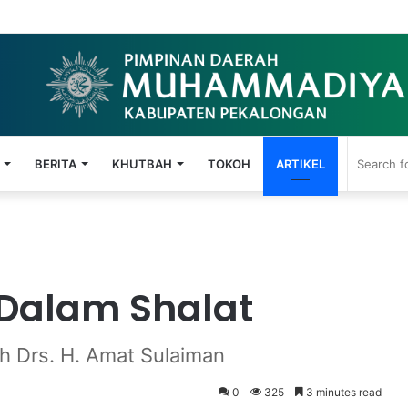
06: Mengamalkan Ajaran Ikhlas Beramal
BERITA
KHUTBAH
TOKOH
ARTIKEL
 Dalam Shalat
h Drs. H. Amat Sulaiman
0
325
3 minutes read