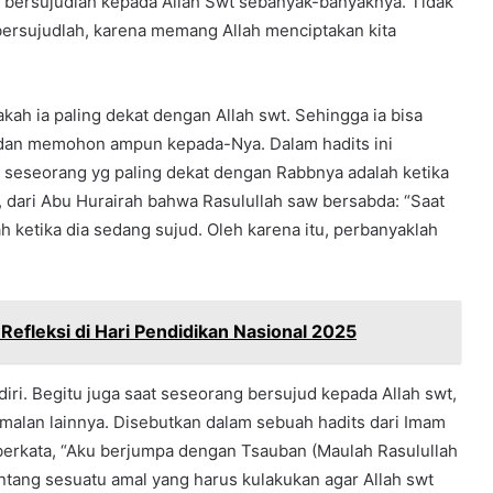
tu, bersujudlah kepada Allah Swt sebanyak-banyaknya. Tidak
 bersujudlah, karena memang Allah menciptakan kita
h ia paling dekat dengan Allah swt. Sehingga ia bisa
dan memohon ampun kepada-Nya. Dalam hadits ini
 seseorang yg paling dekat dengan Rabbnya adalah ketika
 dari Abu Hurairah bahwa Rasulullah saw bersabda: “Saat
 ketika dia sedang sujud. Oleh karena itu, perbanyaklah
efleksi di Hari Pendidikan Nasional 2025
i. Begitu juga saat seseorang bersujud kepada Allah swt,
amalan lainnya. Disebutkan dalam sebuah hadits dari Imam
berkata, “Aku berjumpa dengan Tsauban (Maulah Rasulullah
entang sesuatu amal yang harus kulakukan agar Allah swt