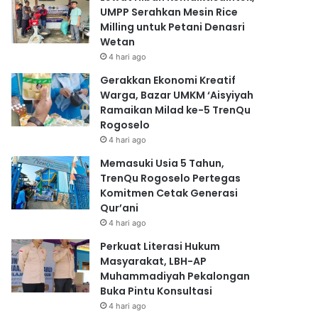
UMPP Serahkan Mesin Rice
Milling untuk Petani Denasri
Wetan
4 hari ago
Gerakkan Ekonomi Kreatif
Warga, Bazar UMKM ‘Aisyiyah
Ramaikan Milad ke-5 TrenQu
Rogoselo
4 hari ago
Memasuki Usia 5 Tahun,
TrenQu Rogoselo Pertegas
Komitmen Cetak Generasi
Qur’ani
4 hari ago
Perkuat Literasi Hukum
Masyarakat, LBH-AP
Muhammadiyah Pekalongan
Buka Pintu Konsultasi
4 hari ago