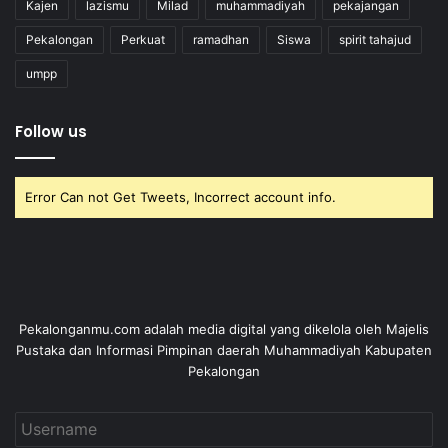
Kajen
lazismu
Milad
muhammadiyah
pekajangan
Pekalongan
Perkuat
ramadhan
Siswa
spirit tahajud
umpp
Follow us
Error Can not Get Tweets, Incorrect account info.
Pekalonganmu.com adalah media digital yang dikelola oleh Majelis
Pustaka dan Informasi Pimpinan daerah Muhammadiyah Kabupaten
Pekalongan