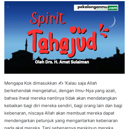
e
m
a
i
l
Mengapa Kok dimasukkan ✍ ‘Kalau saja Allah
berkehendak mengetahui, dengan ilmu-Nya yang azali,
bahwa ihwal mereka nantinya tidak akan mendatangkan
kebaikan bagi diri mereka sendiri, bagi orang lain dan bagi
kebenaran, niscaya Allah akan membuat mereka dapat
mendengarkan petunjuk yang mengantarkan kebenaran
pada akal mereka. Tapi sebenarnya meskipun mereka