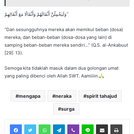
وَلَيَحْمِلُنَّ أَثْقَالَهُمْ وَأَثْقَالًا مَعَ أَثْقَالِهِمْ ۖ
“Dan sesungguhnya mereka akan memikul beban (dosa)
mereka, dan beban-beban (dosa-dosa yang lain) di
samping beban-beban mereka sendiri…” (Q.S. al-Ankabuut
[29]: 13).
Semoga kita tidaklah masuk dalam dua golongan umat
yang paling dibenci oleh Allah SWT. Aamiiiin.
mengapa
neraka
spirit tahajud
surga
Facebook
Twitter
WhatsApp
Telegram
Viber
Line
Share via Email
Print