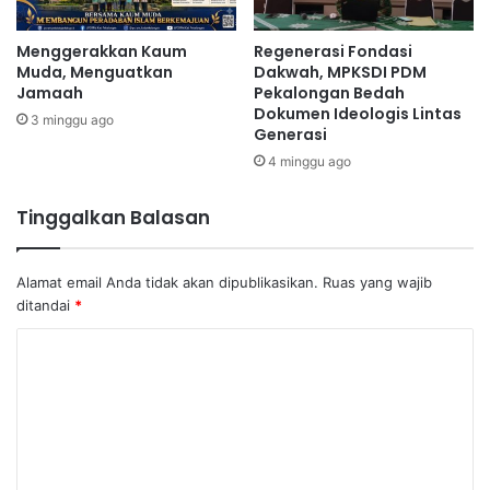
Menggerakkan Kaum
Regenerasi Fondasi
Muda, Menguatkan
Dakwah, MPKSDI PDM
Jamaah
Pekalongan Bedah
Dokumen Ideologis Lintas
3 minggu ago
Generasi
4 minggu ago
Tinggalkan Balasan
Alamat email Anda tidak akan dipublikasikan.
Ruas yang wajib
ditandai
*
K
o
m
e
n