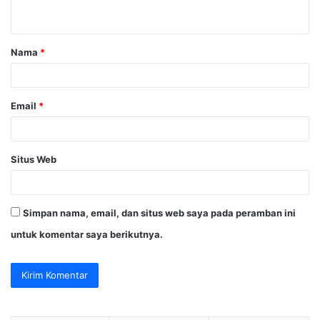
t
a
Nama
*
r
*
Email
*
Situs Web
Simpan nama, email, dan situs web saya pada peramban ini
untuk komentar saya berikutnya.