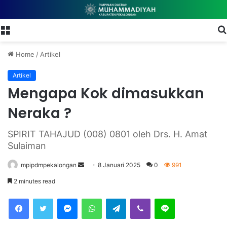
Menu
Home
/
Artikel
Artikel
Mengapa Kok dimasukkan
Neraka ?
SPIRIT TAHAJUD (008) 0801 oleh Drs. H. Amat
Sulaiman
mpipdmpekalongan
S
8 Januari 2025
0
991
e
2 minutes read
n
Facebook
Twitter
Messenger
WhatsApp
Telegram
Viber
Line
d
a
n