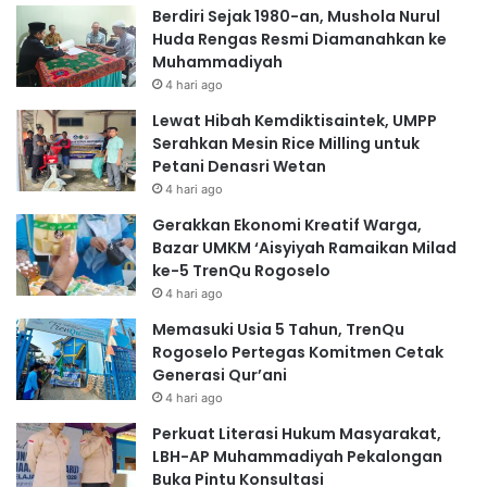
Berdiri Sejak 1980-an, Mushola Nurul
Huda Rengas Resmi Diamanahkan ke
Muhammadiyah
4 hari ago
Lewat Hibah Kemdiktisaintek, UMPP
Serahkan Mesin Rice Milling untuk
Petani Denasri Wetan
4 hari ago
Gerakkan Ekonomi Kreatif Warga,
Bazar UMKM ‘Aisyiyah Ramaikan Milad
ke-5 TrenQu Rogoselo
4 hari ago
Memasuki Usia 5 Tahun, TrenQu
Rogoselo Pertegas Komitmen Cetak
Generasi Qur’ani
4 hari ago
Perkuat Literasi Hukum Masyarakat,
LBH-AP Muhammadiyah Pekalongan
Buka Pintu Konsultasi