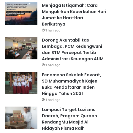
Menjaga Istiqamah: Cara
Mengalirkan Keberkahan Hari
Jumat ke Hari-Hari
Berikutnya
1 hari ago
Dorong Akuntabilitas
Lembaga, PCM Kedungwuni
dan BTM Percepat Tertib
Administrasi Keuangan AUM
1 hari ago
Fenomena Sekolah Favorit,
SD Muhammadiyah Kajen
Buka Pendaftaran Inden
Hingga Tahun 2031
1 hari ago
Lampaui Target Lazismu
Daerah, Program Qurban
RendangMu Masjid Al-
Hidayah Pisma Raih