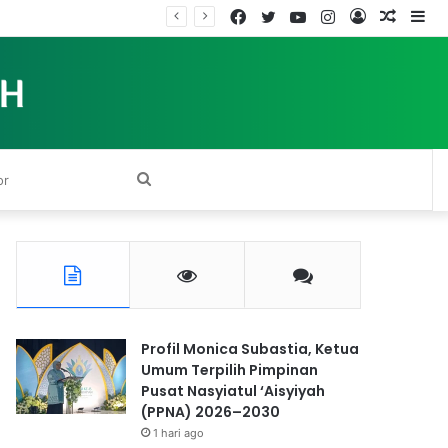
Facebook
Twitter
YouTube
Instagram
Log
Rando
Si
In
Article
Search
for
Profil Monica Subastia, Ketua
Umum Terpilih Pimpinan
Pusat Nasyiatul ‘Aisyiyah
(PPNA) 2026–2030
1 hari ago