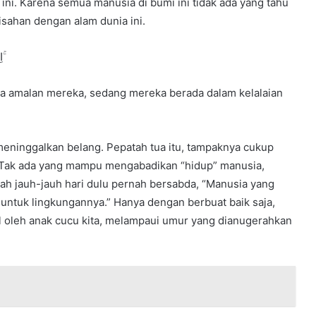
ni. Karena semua manusia di bumi ini tidak ada yang tahu
sahan dengan alam dunia ini.
اِقۡتَرَبَ لِلنَّاسِ حِسَابُہُمۡ وَ همۡ فِیۡ غَفۡلَۃٍ مُّعۡرِضُوۡنَ ۚ
la amalan mereka, sedang mereka berada dalam kelalaian
eninggalkan belang. Pepatah tua itu, tampaknya cukup
 Tak ada yang mampu mengabadikan “hidup” manusia,
lah jauh-jauh hari dulu pernah bersabda, “Manusia yang
 untuk lingkungannya.” Hanya dengan berbuat baik saja,
l oleh anak cucu kita, melampaui umur yang dianugerahkan