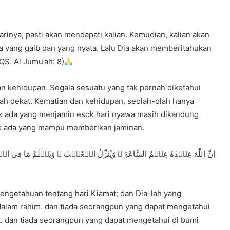
arinya, pasti akan mendapati kalian. Kemudian, kalian akan
 yang gaib dan yang nyata. Lalu Dia akan memberitahukan
(QS. Al Jumu’ah: 8)
n kehidupan. Segala sesuatu yang tak pernah diketahui
lah dekat. Kematian dan kehidupan, seolah-olah hanya
p, tak ada yang menjamin esok hari nyawa masih dikandung
tak ada yang mampu memberikan jaminan.
اِنَّ اللّٰهَ عِنۡدَهٗ عِلۡمُ السَّاعَةِ‌ ۚ وَيُنَزِّلُ الۡغَيۡثَ‌ ۚ وَيَعۡلَمُ مَا فِى ال
engetahuan tentang hari Kiamat; dan Dia-lah yang
alam rahim. dan tiada seorangpun yang dapat mengetahui
. dan tiada seorangpun yang dapat mengetahui di bumi