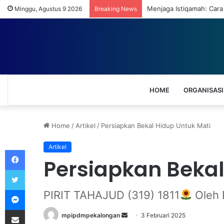
Menjaga Istiqamah: Cara
Minggu, Agustus 9 2026
Breaking News
HOME
ORGANISASI
Home
/
Artikel
/
Persiapkan Bekal Hidup Untuk Mati
Artikel
Facebook
Persiapkan Bekal
Twitter
Messenger
PIRIT TAHAJUD (319) 1811
Oleh 
Share via Email
mpipdmpekalongan
S
3 Februari 2025