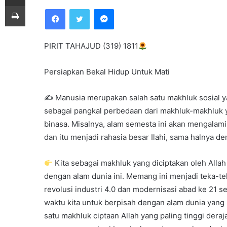
e
Print
Facebook
Twitter
Messenger
n
d
a
PIRIT TAHAJUD (319) 1811
n
e
Persiapkan Bekal Hidup Untuk Mati
m
a
✍
Manusia merupakan salah satu makhluk sosial yan
i
sebagai pangkal perbedaan dari makhluk-makhluk y
l
binasa. Misalnya, alam semesta ini akan mengalami
dan itu menjadi rahasia besar Ilahi, sama halnya de
Kita sebagai makhluk yang diciptakan oleh Alla
dengan alam dunia ini. Memang ini menjadi teka-tek
revolusi industri 4.0 dan modernisasi abad ke 2
waktu kita untuk berpisah dengan alam dunia yang ha
satu makhluk ciptaan Allah yang paling tinggi deraj