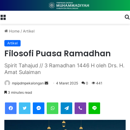
Menu
Home
/
Artikel
Artikel
Filosofi Puasa Ramadhan
Spirit Tahajud // 3 Ramadhan 1446 H oleh Drs. H.
Amat Sulaiman
mpipdmpekalongan
S
4 Maret 2025
0
441
e
3 minutes read
n
Facebook
Twitter
Messenger
WhatsApp
Telegram
Viber
Line
d
a
n
e