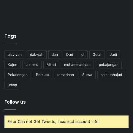
Tags
aisyiyah
dakwah
dan
Dari
di
Gelar
Jadi
Kajen
lazismu
Milad
muhammadiyah
pekajangan
Pekalongan
Perkuat
ramadhan
Siswa
spirit tahajud
umpp
Follow us
Error Can not Get Tweets, Incorrect account info.