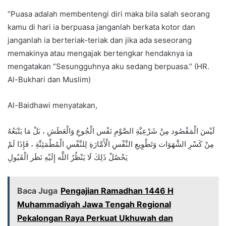
“Puasa adalah membentengi diri maka bila salah seorang
kamu di hari ia berpuasa janganlah berkata kotor dan
janganlah ia berteriak-teriak dan jika ada seseorang
memakinya atau mengajak bertengkar hendaknya ia
mengatakan “Sesungguhnya aku sedang berpuasa.” (HR.
Al-Bukhari dan Muslim)
Al-Baidhawi menyatakan,
لَيْسَ الْمَقْصُود مِنْ شَرْعِيَّةِ الصَّوْمِ نَفْس الْجُوعِ وَالْعَطَشِ ، بَلْ مَا يَتْبَعُهُ
مِنْ كَسْرِ الشَّهَوَات وَتَطْوِيعِ النَّفْسِ الْأَمَّارَةِ لِلنَّفْسِ الْمُطْمَئِنَّةِ ، فَإِذَا لَمْ
يَحْصُلْ ذَلِكَ لَا يَنْظُرُ اللَّه إِلَيْهِ نَظَر الْقَبُولِ
Baca Juga
Pengajian Ramadhan 1446 H
Muhammadiyah Jawa Tengah Regional
Pekalongan Raya Perkuat Ukhuwah dan