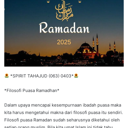
m
a
i
l
*SPIRIT TAHAJUD (063) 0403*
*Filosofi Puasa Ramadhan*
Dalam upaya mencapai kesempurnaan ibadah puasa maka
kita harus mengetahui makna dari filosofi puasa itu sendiri.
Filosofi puasa Ramadan sudah seharusnya diketahui oleh
setiap orang muslim. Bila kita umat Islam ini tidak tahu