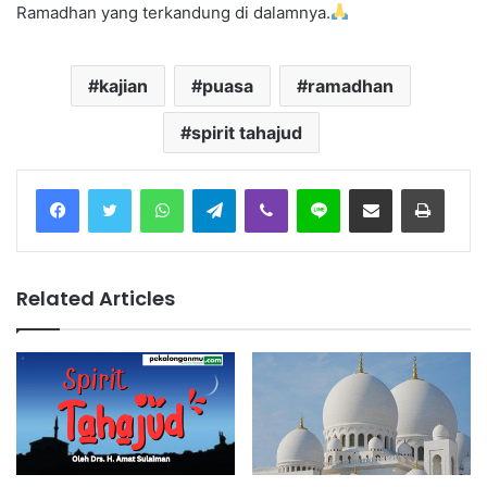
Ramadhan yang terkandung di dalamnya.
kajian
puasa
ramadhan
spirit tahajud
Facebook
Twitter
WhatsApp
Telegram
Viber
Line
Share via Email
Print
Related Articles