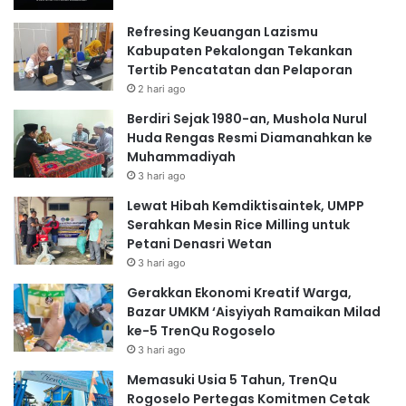
Refresing Keuangan Lazismu
Kabupaten Pekalongan Tekankan
Tertib Pencatatan dan Pelaporan
2 hari ago
Berdiri Sejak 1980-an, Mushola Nurul
Huda Rengas Resmi Diamanahkan ke
Muhammadiyah
3 hari ago
Lewat Hibah Kemdiktisaintek, UMPP
Serahkan Mesin Rice Milling untuk
Petani Denasri Wetan
3 hari ago
Gerakkan Ekonomi Kreatif Warga,
Bazar UMKM ‘Aisyiyah Ramaikan Milad
ke-5 TrenQu Rogoselo
3 hari ago
Memasuki Usia 5 Tahun, TrenQu
Rogoselo Pertegas Komitmen Cetak