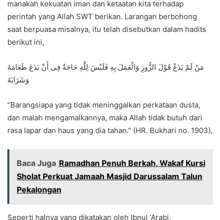
manakah kekuatan iman dan ketaatan kita terhadap
perintah yang Allah SWT berikan. Larangan berbohong
saat berpuasa misalnya, itu telah disebutkan dalam hadits
berikut ini,
مَنْ لَمْ يَدَعْ قَوْلَ الزُّورِ وَالْعَمَلَ بِهِ فَلَيْسَ لِلَّهِ حَاجَةٌ فِى أَنْ يَدَعَ طَعَامَهُ
وَشَرَابَهُ
“Barangsiapa yang tidak meninggalkan perkataan dusta,
dan malah mengamalkannya, maka Allah tidak butuh dari
rasa lapar dan haus yang dia tahan.” (HR. Bukhari no. 1903),
Baca Juga
Ramadhan Penuh Berkah, Wakaf Kursi
Sholat Perkuat Jamaah Masjid Darussalam Talun
Pekalongan
Seperti halnya yang dikatakan oleh Ibnul ‘Arabi,