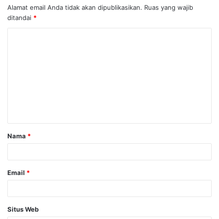
Alamat email Anda tidak akan dipublikasikan.
Ruas yang wajib
ditandai
*
K
o
m
e
n
t
a
Nama
*
r
*
Email
*
Situs Web