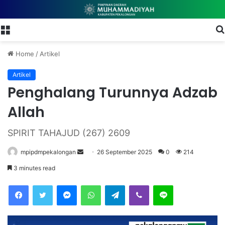
Menu
Home
/
Artikel
Artikel
Penghalang Turunnya Adzab
Allah
SPIRIT TAHAJUD (267) 2609
mpipdmpekalongan
S
26 September 2025
0
214
e
3 minutes read
n
Facebook
Twitter
Messenger
WhatsApp
Telegram
Viber
Line
d
a
n
e