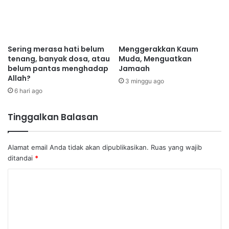
Sering merasa hati belum
Menggerakkan Kaum
tenang, banyak dosa, atau
Muda, Menguatkan
belum pantas menghadap
Jamaah
Allah?
3 minggu ago
6 hari ago
Tinggalkan Balasan
Alamat email Anda tidak akan dipublikasikan.
Ruas yang wajib
ditandai
*
K
o
m
e