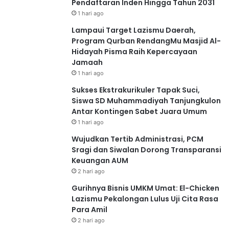
Pendaftaran Inden Hingga Tahun 2031
1 hari ago
Lampaui Target Lazismu Daerah,
Program Qurban RendangMu Masjid Al-
Hidayah Pisma Raih Kepercayaan
Jamaah
1 hari ago
Sukses Ekstrakurikuler Tapak Suci,
Siswa SD Muhammadiyah Tanjungkulon
Antar Kontingen Sabet Juara Umum
1 hari ago
Wujudkan Tertib Administrasi, PCM
Sragi dan Siwalan Dorong Transparansi
Keuangan AUM
2 hari ago
Gurihnya Bisnis UMKM Umat: El-Chicken
Lazismu Pekalongan Lulus Uji Cita Rasa
Para Amil
2 hari ago