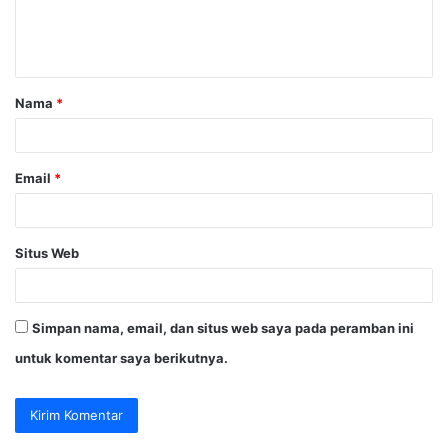
n
t
a
Nama
*
r
*
Email
*
Situs Web
Simpan nama, email, dan situs web saya pada peramban ini
untuk komentar saya berikutnya.