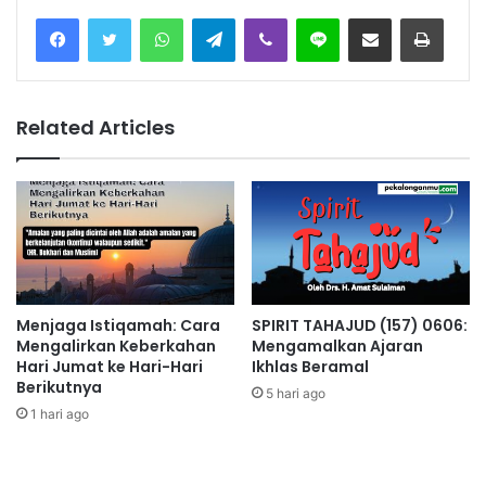
Facebook
Twitter
WhatsApp
Telegram
Viber
Line
Share via Email
Print
Related Articles
Menjaga Istiqamah: Cara
SPIRIT TAHAJUD (157) 0606:
Mengalirkan Keberkahan
Mengamalkan Ajaran
Hari Jumat ke Hari-Hari
Ikhlas Beramal
Berikutnya
5 hari ago
1 hari ago