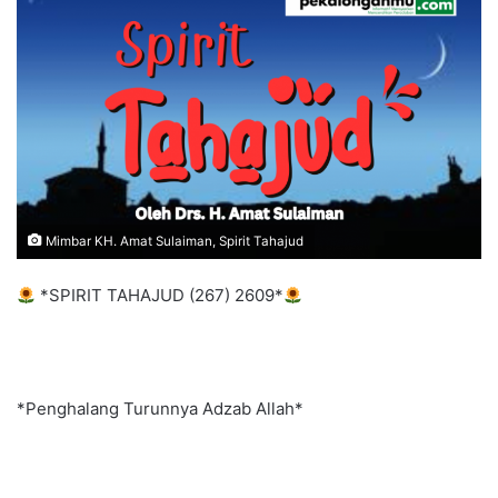
m
a
i
l
Mimbar KH. Amat Sulaiman, Spirit Tahajud
*SPIRIT TAHAJUD (267) 2609*
*Penghalang Turunnya Adzab Allah*