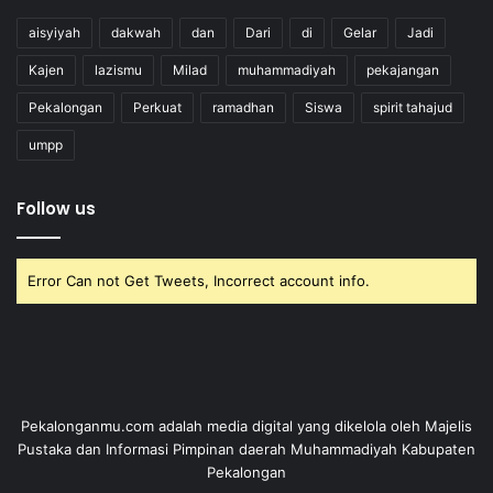
aisyiyah
dakwah
dan
Dari
di
Gelar
Jadi
Kajen
lazismu
Milad
muhammadiyah
pekajangan
Pekalongan
Perkuat
ramadhan
Siswa
spirit tahajud
umpp
Follow us
Error Can not Get Tweets, Incorrect account info.
Pekalonganmu.com adalah media digital yang dikelola oleh Majelis
Pustaka dan Informasi Pimpinan daerah Muhammadiyah Kabupaten
Pekalongan